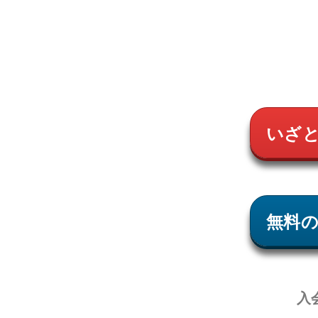
いざ
無料
入